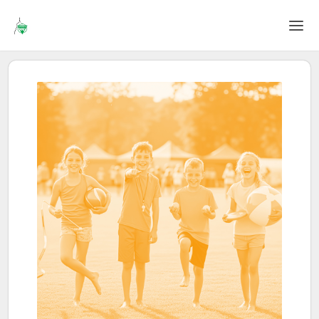
Home
Login
Sprache
Hilfe & Info