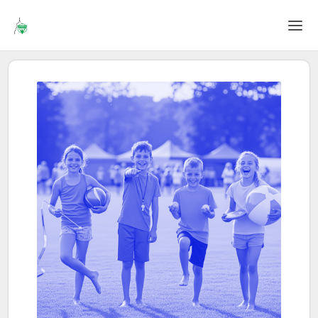
Home
Login
Sprache
Hilfe & Info