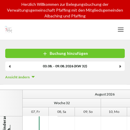
Herzlich Willkommen zur Belegungsbuchung der
Verwaltungsgemeinschaft Pfaffing mit den Mitgliedsgemeinden
Albaching und Pfaffing
Home
Login
Sprache
Buchung hinzufügen
Hilfe & Info
03.08. - 09.08.2026 (KW 32)
Ansicht ändern
August 2026
Woche 32
06, Do
07, Fr
08, Sa
09, So
10, Mo
G
e
m
e
i
n
d
e
r
a
u
m
A
l
b
a
c
h