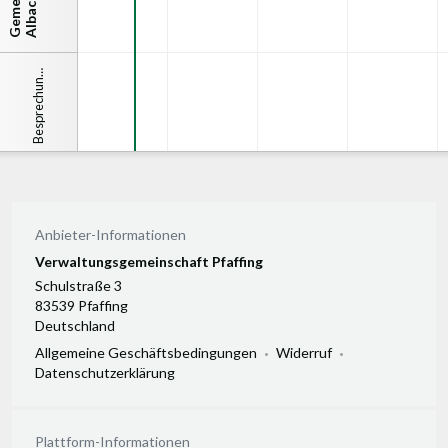
…
e
s
p
r
e
c
h
u
s
r
a
u
B
g
m
n
Anbieter-Informationen
Verwaltungsgemeinschaft Pfaffing
Schulstraße 3
83539 Pfaffing
Deutschland
Allgemeine Geschäftsbedingungen
Widerruf
Datenschutzerklärung
Plattform-Informationen