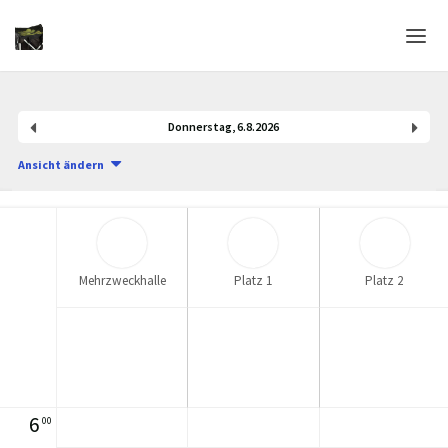
Home
Donnerstag
,
6
.
8
.
2026
Login
Ansicht ändern
Sprache
Hilfe & Info
Mehrzweckhalle
Platz 1
Platz 2
6
00