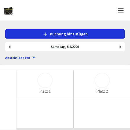
Home
Buchung hinzufügen
Login
Samstag
,
8
.
8
.
2026
Sprache
Ansicht ändern
Hilfe & Info
Platz 1
Platz 2