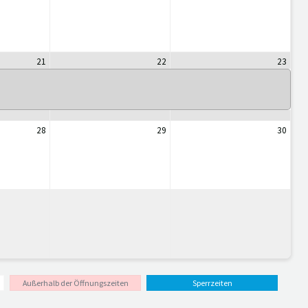
21
22
23
28
29
30
Außerhalb der Öffnungszeiten
Sperrzeiten