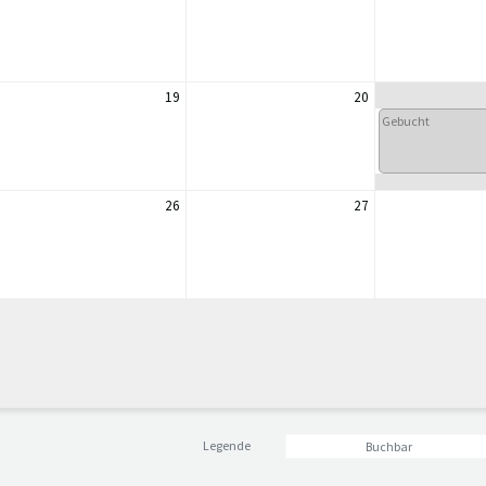
19
20
Gebucht
26
27
Legende
Buchbar