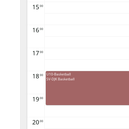
15
00
16
00
17
00
18
U10-Basketball
00
SV-DJK Basketball
19
00
20
00