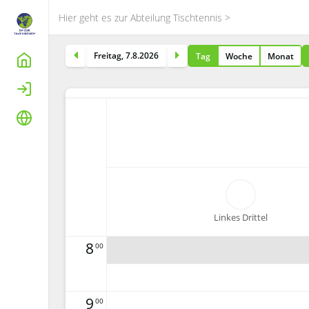
Hier geht es zur Abteilung Tischtennis >
Freitag
,
7
.
8
.
2026
Tag
Woche
Monat
Home
Login
Sprache
Linkes Drittel
8
00
9
00