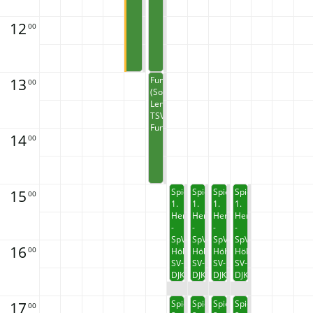
12
00
13
Funkys
00
(Solo
Leni)
TSV
Funkys
14
00
15
Spiel
Spiel
Spiel
Spiel
00
1.
1.
1.
1.
Herren
Herren
Herren
Herren
-
-
-
-
SpVgg
SpVgg
SpVgg
SpVgg
16
00
Höhenkirchen
Höhenkirchen
Höhenkirchen
Höhenkirchen
SV-
SV-
SV-
SV-
DJK
DJK
DJK
DJK
Fußball
Fußball
Fußball
Fußball
17
Spiel
Spiel
Spiel
Spiel
00