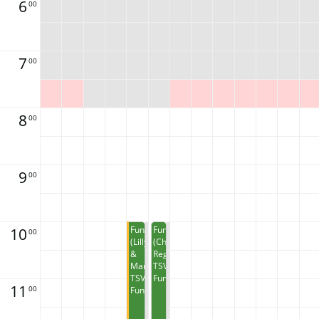
6
00
7
00
8
00
9
00
10
Funkys
Funkys
00
(Lilly
(Choreo
&
Regina)
Marie)
TSV
TSV
Funkys
11
00
Funkys