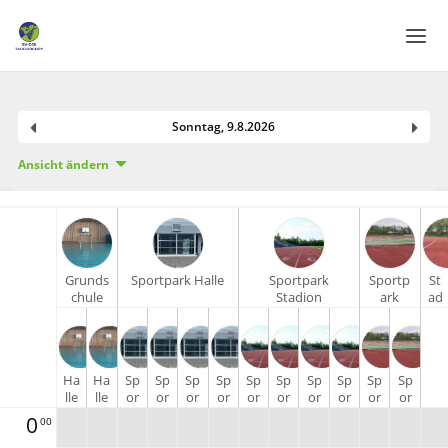
Home
Sonntag
,
9
.
8
.
2026
Login
Ansicht ändern
Sprache
Hilfe & Info
Grunds
Sportpark Halle
Sportpark
Sportp
St
chule
Stadion
ark
ad
am
Stadion
io
Wald
Tartan
n
La
uf
Ha
Ha
Sp
Sp
Sp
Sp
Sp
Sp
Sp
Sp
Sp
Sp
ba
lle
lle
or
or
or
or
or
or
or
or
or
or
hn
1 -
2 -
tp
tp
tp
tp
tp
tp
tp
tp
tp
tp
40
0
00
Li
Re
ar
ar
ar
ar
ar
ar
ar
ar
ar
ar
0