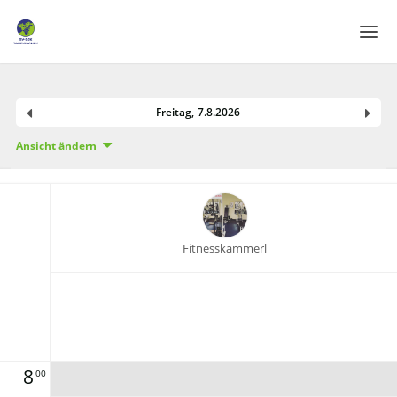
Home
Freitag
,
7
.
8
.
2026
Login
Ansicht ändern
Sprache
Hilfe & Info
Fitnesskammerl
8
00