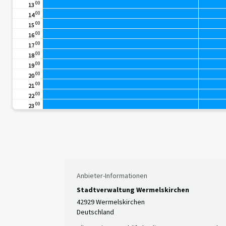
00
13
00
14
00
15
00
16
00
17
00
18
00
19
00
20
00
21
00
22
00
23
Anbieter-Informationen
Stadtverwaltung Wermelskirchen
42929 Wermelskirchen
Deutschland