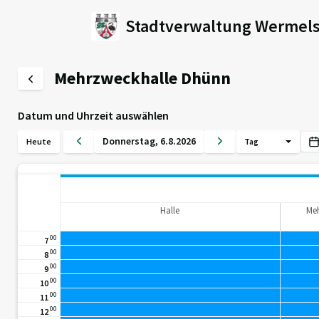
Stadtverwaltung Wermels
Mehrzweckhalle Dhünn
Datum und Uhrzeit auswählen
Donnerstag
,
6
.
8
.
2026
Heute
Tag
Halle
Meh
00
7
00
8
00
9
00
10
00
11
00
12