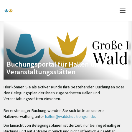
Home
Login
Sprache
Buchungsportal für Hallen und
Hilfe & Info
Veranstaltungsstätten
Hier können Sie als aktiver Kunde Ihre bestehenden Buchungen oder
den Belegungsplan der Ihnen zugeordneten Hallen und
Veranstaltungsstätten einsehen.
Bei erstmaliger Buchung wenden Sie sich bitte an unsere
Hallenverwaltung unter
hallen@waldshut-tiengen.de.
Die Einsicht von Belegungsplänen ist derzeit nur bei regelmäßiger
Buchung und auf Anfrage möglich und nicht öffentlich einsehbar.