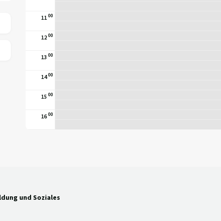
00
11
00
12
00
13
00
14
00
15
00
16
ldung und Soziales