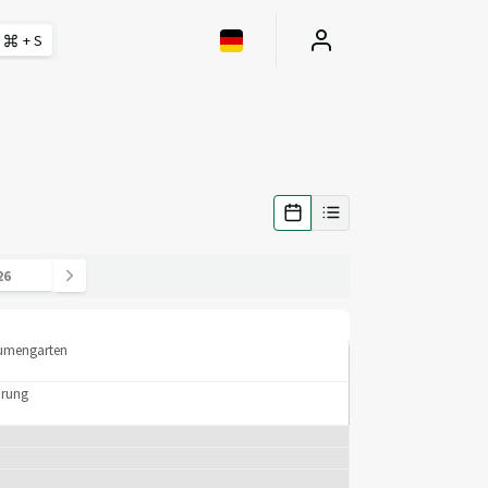
+ S
lumengarten
rung