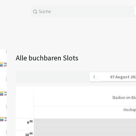
Alle buchbaren Slots
Stadion im B
Hochsp
00
9
00
10