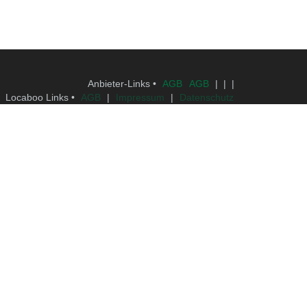
Anbieter-Links •
AGB
AGB
| | |
Locaboo Links •
AGB
|
Impressum
|
Datenschutz