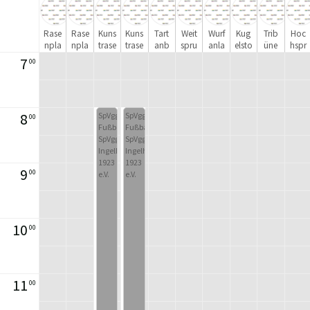
Rase
Rase
Kuns
Kuns
Tart
Weit
Wurf
Kug
Trib
Hoc
npla
npla
trase
trase
anb
spru
anla
elsto
üne
hspr
tz -
tz -
npla
npla
ahn
ng
ge
ß- /
ung
7
00
Teil
Teil
tz -
tz -
Boul
1
2
Teil
Teil
eanl
1
2
age
8
SpVgg/
SpVgg/
00
Fußballcamp
Fußballcamp
SpVgg
SpVgg
Ingelheim
Ingelheim
1923
1923
9
00
e.V.
e.V.
10
00
11
00