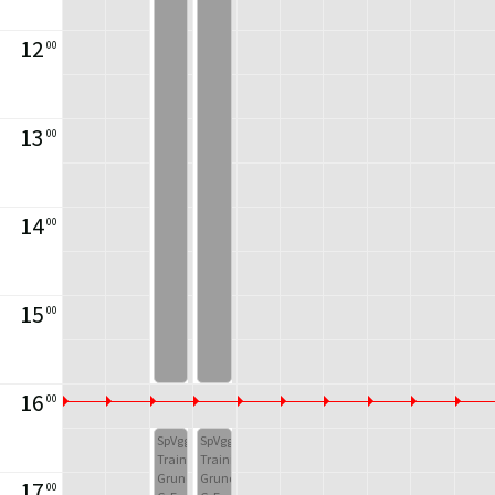
12
00
13
00
14
00
15
00
16
00
SpVgg/
SpVgg/
Training
Training
Grundlagenbereich
Grundlagenbereich
17
00