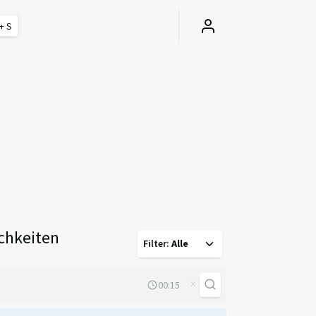
+ S
chkeiten
Filter
:
Alle
×