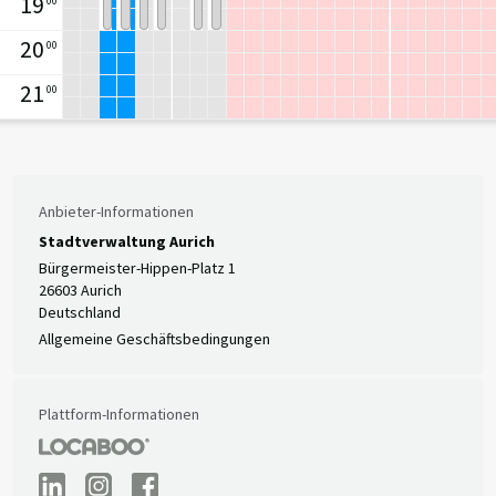
19
00
l
e
d
-
20
00
h
S
a
p
21
00
l
o
l
r
e
t
h
a
l
l
Anbieter-Informationen
e
Stadtverwaltung Aurich
Bürgermeister-Hippen-Platz 1
26603 Aurich
Deutschland
Allgemeine Geschäftsbedingungen
Plattform-Informationen