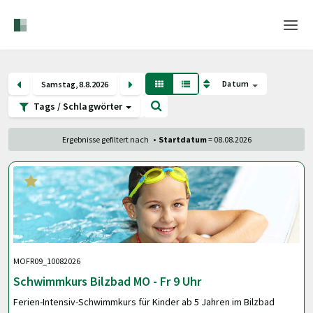
Home
Datum
Samstag
,
8
.
8
.
2026
Login
Tags / Schlagwörter
Sprache
Ergebnisse gefiltert nach
•
Startdatum
= 08.08.2026
Hilfe & Info
MOFR09_10082026
Schwimmkurs Bilzbad MO - Fr 9 Uhr
Ferien-Intensiv-Schwimmkurs für Kinder ab 5 Jahren im Bilzbad