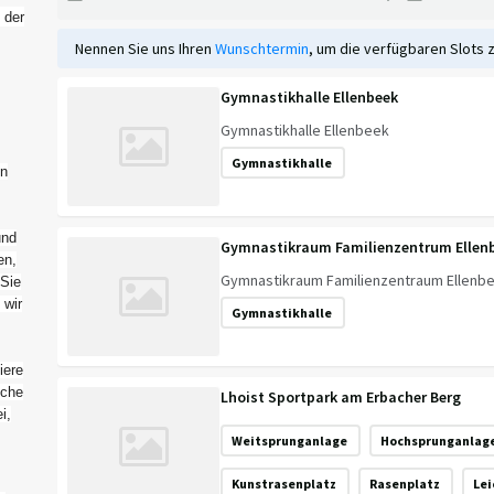
 der
Nennen Sie uns Ihren
Wunschtermin
, um die verfügbaren Slots 
Gymnastikhalle Ellenbeek
Gymnastikhalle Ellenbeek
Gymnastikhalle
en
und
Gymnastikraum Familienzentrum Ellen
en,
Gymnastikraum Familienzentraum Ellenb
 Sie
 wir
Gymnastikhalle
iere
iche
Lhoist Sportpark am Erbacher Berg
i,
Weitsprunganlage
Hochsprunganlag
Kunstrasenplatz
Rasenplatz
Le