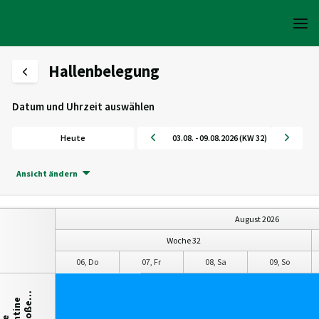
Hallenbelegung
Datum und Uhrzeit auswählen
Heute
03.08. - 09.08.2026 (KW 32)
Ansicht ändern
August 2026
Woche 32
05, Mi
06, Do
07, Fr
08, Sa
09, So
…
e