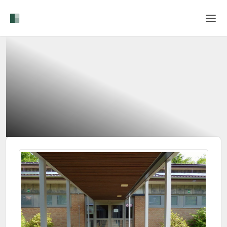
Home
Login
Sprache
Hilfe & Info