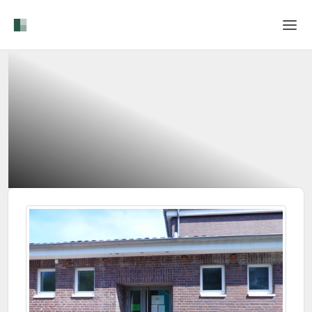
Home
Login
Sprache
Hilfe & Info