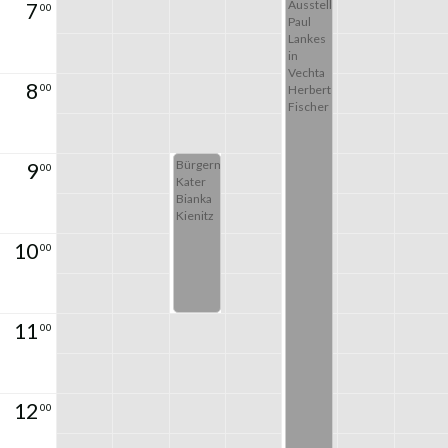
2.OG
Trauzi
s
Ausstellung
7
00
mmer
Trauzi
Paul
mmer
Lankes
in
Vechta
8
00
Herbert
Fischer
Bürgermeister
9
00
Kater
Bianka
Kienitz
10
00
11
00
12
00