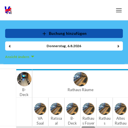
Home
Buchung hinzufügen
Login
Donnerstag
,
6
.
8
.
2026
Sprache
Ansicht ändern
Hilfe & Info
B-
Rathaus Räume
Deck
1.OG
VA
Ratssa
B-
Rathau
Rathau
Altes
Saal
al
Deck
s Foyer
s
Rathau