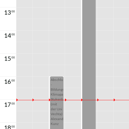
13
00
14
00
15
00
Abschlusspräsentation
16
00
-
Bildungsstationen
Klimapark
Stukenbog
17
00
(mit
der Uni
Vechta)
Alexander
Kunz
18
00