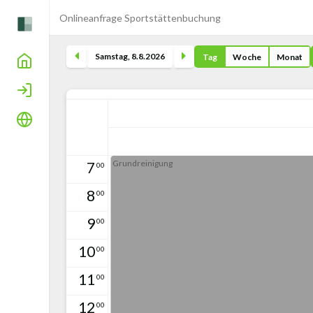
Onlineanfrage Sportstättenbuchung
Samstag
,
8
.
8
.
2026
Tag
Woche
Monat
Home
Login
Sprache
Grundreinigung
7
00
8
00
9
00
10
00
11
00
12
00