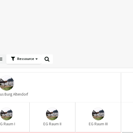
Ressource
us Burg Altendorf
G Raum I
EG Raum II
EG Raum III