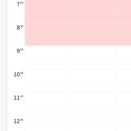
7
00
8
00
9
00
10
00
11
00
12
00