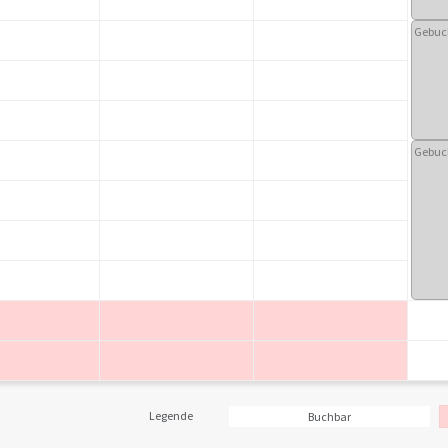
Gebuc
Gebuc
Legende
Buchbar