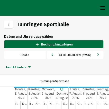
Tumringen Sporthalle
Datum und Uhrzeit auswählen
Buchung hinzufügen
Heute
03.08. - 09.08.2026 (KW 32)
Ansicht ändern
Tumringen Sporthalle
Montag,
Dienstag,
Mittwoch,
Freitag,
Samstag,
Sonntag,
3. August
4. August
5. August
Donnerstag,
7. August
8. August
9. August
2026
2026
2026
6. August
2026
2026
2026
2026
Halle (45m x 30m =450 qm)
Küche
Halle (45m x 30m =450 qm)
Küche
Halle (45m x 30m =450 qm)
Küche
Halle (45m x 30m =450 qm)
Küche
Halle (45m x 30m =450 qm)
Küche
Halle (45m x 30m =450 qm)
Küche
Halle (45m x 30m =450 qm)
Küch