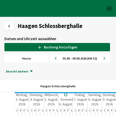
Haagen Schlossberghalle
Datum und Uhrzeit auswählen
Buchung hinzufügen
Heute
03.08. - 09.08.2026 (KW 32)
Ansicht ändern
Haagen Schlossberghalle
Montag,
Dienstag,
Mittwoch,
Freitag,
Samstag,
Sonntag,
3. August
4. August
5. August
Donnerstag,
7. August
8. August
9. August
2026
2026
2026
6. August
2026
2026
2026
2026
Großer Hallenteil
Kleiner Hallenteil
Foyer
Vereinsraum
Großer Hallenteil
Kleiner Hallenteil
Foyer
Vereinsraum
Großer Hallenteil
Kleiner Hallenteil
Foyer
Vereinsraum
Großer Hallenteil
Kleiner Hallenteil
Foyer
Vereinsraum
Großer Hallenteil
Kleiner Hallenteil
Foyer
Vereinsraum
Großer Hallenteil
Kleiner Hallenteil
Foyer
Vereinsraum
Großer Hallenteil
Kleiner Hallenteil
Foyer