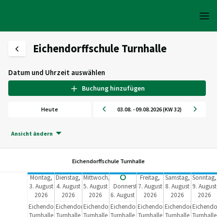
Eichendorffschule Turnhalle
Datum und Uhrzeit auswählen
Buchung hinzufügen
Heute
03.08. - 09.08.2026 (KW 32)
Ansicht ändern
Eichendorffschule Turnhalle
Montag,
Dienstag,
Mittwoch,
Freitag,
Samstag,
Sonntag,
3. August
4. August
5. August
Donnerstag,
7. August
8. August
9. August
2026
2026
2026
6. August
2026
2026
2026
2026
Eichendorffschule
Eichendorffschule
Eichendorffschule
Eichendorffschule
Eichendorffschule
Eichendorffschule
Eichendo
Turnhalle
Turnhalle
Turnhalle
Turnhalle
Turnhalle
Turnhalle
Turnhalle