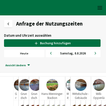
Anfrage der Nutzungszeiten
Datum und Uhrzeit auswählen
Buchung hinzufügen
Samstag
,
8
.
8
.
2026
Heute
Ansicht ändern
G
Grun
Grun
Hans-Wenninger-
M
Mittelschule -
Willi-
r
dsch
dsch
Stadion
it
Gebäude
Oppenlä
u
ule
ule
t
Süd
nder-
n
Süd
West
e
Halle