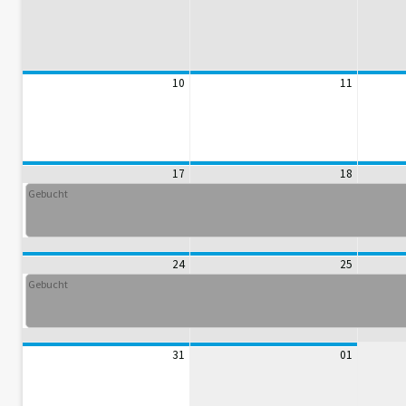
10
11
17
18
Gebucht
24
25
Gebucht
31
01