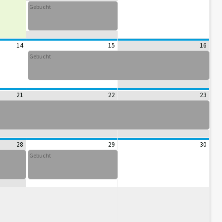
Gebucht
14
15
16
Gebucht
21
22
23
28
29
30
Gebucht