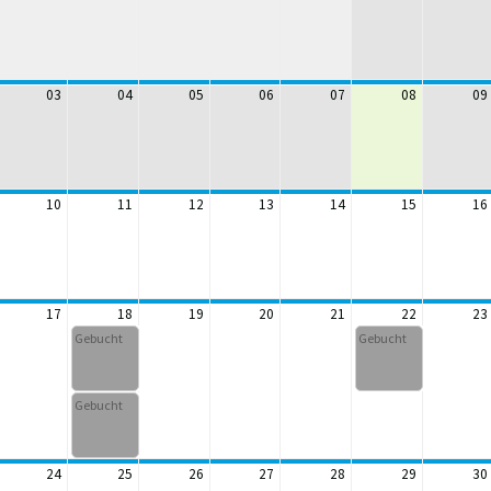
03
04
05
06
07
08
09
10
11
12
13
14
15
16
17
18
19
20
21
22
23
Gebucht
Gebucht
Gebucht
24
25
26
27
28
29
30