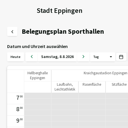
Stadt Eppingen
Belegungsplan Sporthallen
Datum und Uhrzeit auswählen
Samstag
,
8
.
8
.
2026
Heute
Tag
Hellberghalle
Kraichgaustadion Eppingen
Eppingen
Laufbahn,
Rasenfläche
Sitzfläche
Leichtathletik
etc.
7
00
8
00
9
00