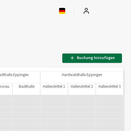
Buchung hinzufügen
adthalle Eppingen
Hardwaldhalle Eppingen
enzrau
Stadthalle
Hallendrittel 1
Hallendrittel 2
Hallendrittel 3
m