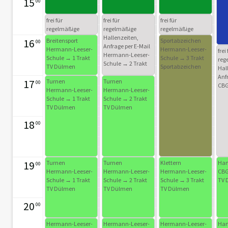
15
00
frei für
frei für
frei für
regelmäßige
regelmäßige
regelmäßige
Hallenzeiten,
Hallenzeiten,
Hallenzeiten,
16
Breitensport
Sportabzeichen
00
Anfrage per E-Mail
Anfrage per E-Mail
Anfrage per E-Mail
Hermann-Leeser-
Hermann-Leeser-
frei 
Hermann-Leeser-
Hermann-Leeser-
Hermann-Leeser-
Schule → 1 Trakt
Schule → 3 Trakt
reg
Schule → 1 Trakt
Schule → 2 Trakt
Schule → 3 Trakt
TV Dülmen
Sportabzeichen
Hal
Anfr
17
Turnen
Turnen
00
CBG
Hermann-Leeser-
Hermann-Leeser-
Schule → 1 Trakt
Schule → 2 Trakt
TV Dülmen
TV Dülmen
18
00
19
Turnen
Turnen
Klettern
Han
00
Hermann-Leeser-
Hermann-Leeser-
Hermann-Leeser-
CBG
Schule → 1 Trakt
Schule → 2 Trakt
Schule → 3 Trakt
TV 
TV Dülmen
TV Dülmen
TV Dülmen
20
00
Hermann-Leeser-
Hermann-Leeser-
Hermann-Leeser-
Han