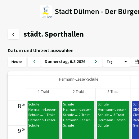
Stadt Dülmen - Der Bürge
städt. Sporthallen
Datum und Uhrzeit auswählen
Donnerstag
,
6
.
8
.
2026
Heute
Tag
Hermann-Leeser-Schule
1 Trakt
2 Trakt
3 Trakt
8
Schule
Schule
Schule
Sch
00
Hermann-Leeser-
Hermann-Leeser-
Hermann-Leeser-
CBG
Schule → 1 Trakt
Schule → 2 Trakt
Schule → 3 Trakt
Cle
Hermann-Leeser-
Hermann-Leeser-
Hermann-Leeser-
Bre
Schule
Schule
Schule
Gy
9
00