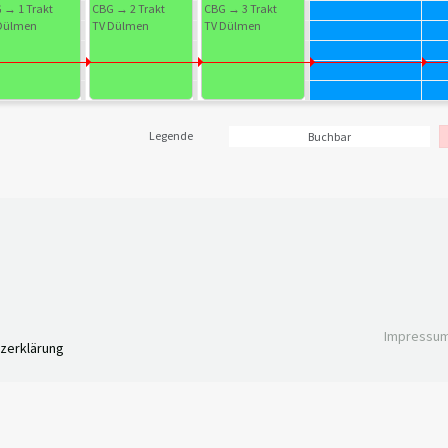
 → 1 Trakt
CBG → 2 Trakt
CBG → 3 Trakt
Dülmen
TV Dülmen
TV Dülmen
Legende
Buchbar
Impressu
zerklärung