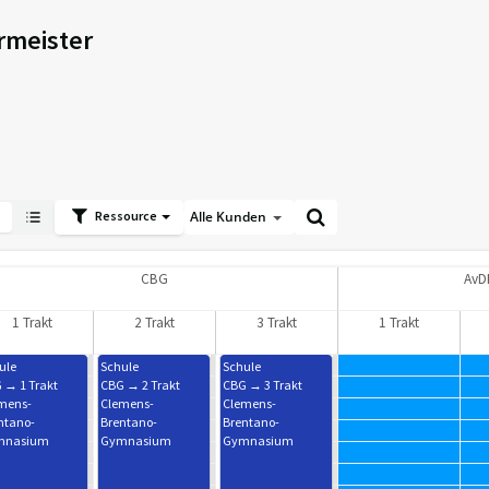
rmeister
Ressource
Alle Kunden
CBG
AvD
1 Trakt
2 Trakt
3 Trakt
1 Trakt
ule
Schule
Schule
 → 1 Trakt
CBG → 2 Trakt
CBG → 3 Trakt
mens-
Clemens-
Clemens-
ntano-
Brentano-
Brentano-
mnasium
Gymnasium
Gymnasium