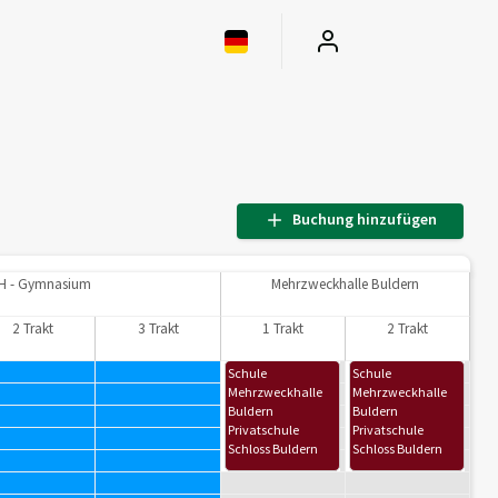
Buchung hinzufügen
H - Gymnasium
Mehrzweckhalle Buldern
2 Trakt
3 Trakt
1 Trakt
2 Trakt
Schule
Schule
Mehrzweckhalle
Mehrzweckhalle
Buldern
Buldern
Privatschule
Privatschule
Schloss Buldern
Schloss Buldern