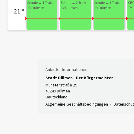
Schule → 1 Trakt
Schule → 2 Trakt
Schule → 3 Trakt
CBG
TV Dülmen
TV Dülmen
TV Dülmen
TV 
21
00
Anbieter-Informationen
Stadt Dülmen - Der Bürgermeister
Münsterstraße 29
48249 Dülmen
Deutschland
Allgemeine Geschäftsbedingungen
Datenschut