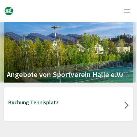
Home
Login
Sprache
Hilfe & Info
Angebote von Sportverein Halle e.V.
Buchung Tennisplatz