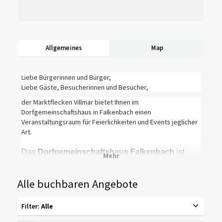
Allgemeines
Map
Liebe Bürgerinnen und Bürger,
Liebe Gäste, Besucherinnen und Besucher,
der Marktflecken Villmar bietet Ihnen im
Dorfgemeinschaftshaus in Falkenbach einen
Veranstaltungsraum für Feierlichkeiten und Events jeglicher
Art.
Das
Dorfgemeinschaftshaus Falkenbach
ist
ebenerdig erreichbar. Der große Saal, die
Gaststätte sind auch zugänglich. Eine barrierefreie
Alle buchbaren Angebote
Toilette gibt es jedoch nicht. Ausreichend
Parkplatzfläche vorhanden.
Filter
:
Alle
Die Halle eignet sich ideal für private Feiern, kulturelle