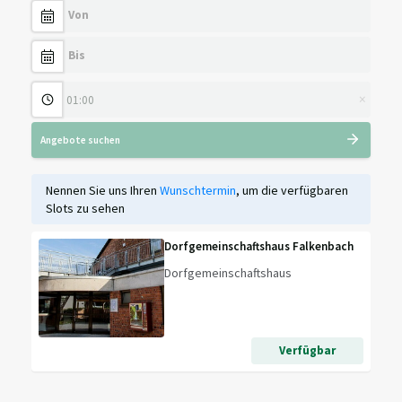
Veranstaltungen, Vereinsaktivitäten oder geschäftliche
Anlässe. Mit einer Raumfläche von insgesamt 204,53
Quadratmetern bietet sie vielfältige
Nutzungsmöglichkeiten.
Gerne steht Ihnen die Gemeindeverwaltung für weitere
×
Fragen zur Verfügung.
Angebote suchen
Nennen Sie uns Ihren
Wunschtermin
, um die verfügbaren
Slots zu sehen
Dorfgemeinschaftshaus Falkenbach
Dorfgemeinschaftshaus
Verfügbar