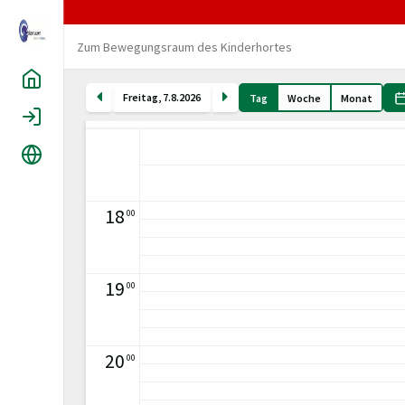
Zum Bewegungsraum des Kinderhortes
Home
Freitag
,
7
.
8
.
2026
Tag
Woche
Monat
Login
Sprache
18
00
19
00
20
00