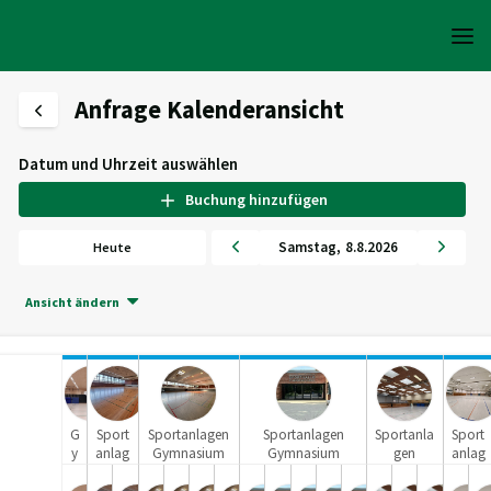
Anfrage Kalenderansicht
Datum und Uhrzeit auswählen
Buchung hinzufügen
Samstag
,
8
.
8
.
2026
Heute
Ansicht ändern
G
Sport
Sportanlagen
Sportanlagen
Sportanla
Sport
y
anlag
Gymnasium
Gymnasium
gen
anlag
m
en
Antonianum
Damme
Gymnasiu
en
n
Adolf-
Vechta
m Lohne
Schul