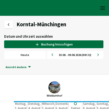
Korntal-Münchingen
Datum und Uhrzeit auswählen
Buchung hinzufügen
Heute
03.08. - 09.08.2026 (KW 32)
Ansicht ändern
Widdumhof
Montag,
Dienstag,
Mittwoch,
Donnerstag,
Samstag,
Sonntag,
3. August
4. August
5. August
6. August
Freitag,
8. August
9. August