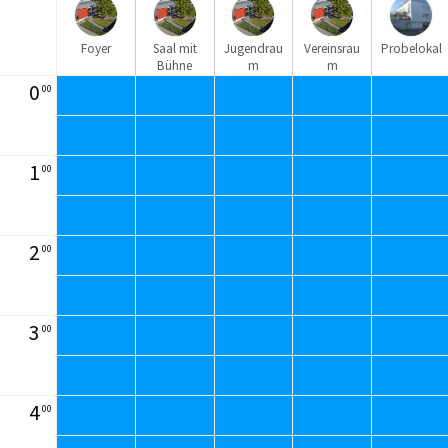
Foyer
Saal mit
Jugendrau
Vereinsrau
Probelokal
Bühne
m
m
0
00
1
00
2
00
3
00
4
00