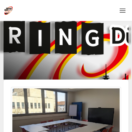
Home
Login
Sprache
Hilfe & Info