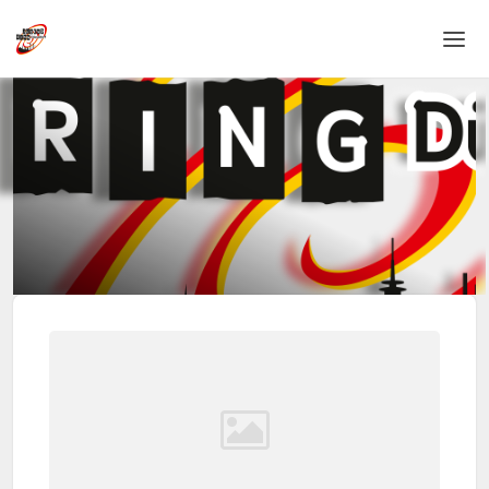
Home
Login
Sprache
Hilfe & Info