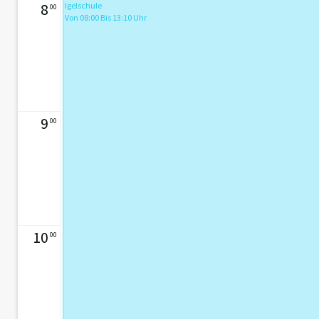
8
Igelschule
00
Von 08:00 Bis 13:10 Uhr
9
00
10
00