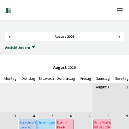
Home
August 2026
Login
Ansicht ändern
Sprache
Hilfe & Info
August
2026
Montag
Dienstag
Mittwoch
Donnerstag
Freitag
Samstag
Sonntag
August 1
2
3
4
5
6
7
8
9
Sprachcafé
Sprechstunde
Eltern-
Schafkopfen
Level A2
mit
Kind-
08.08.2026