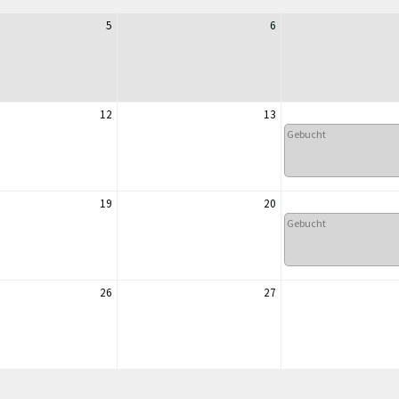
5
6
12
13
Gebucht
19
20
Gebucht
26
27