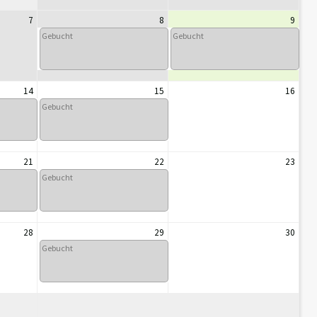
7
8
9
Gebucht
Gebucht
14
15
16
Gebucht
21
22
23
Gebucht
28
29
30
Gebucht