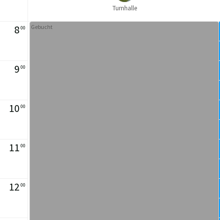
Turnhalle
8
Gebucht
00
9
00
10
00
11
00
12
00