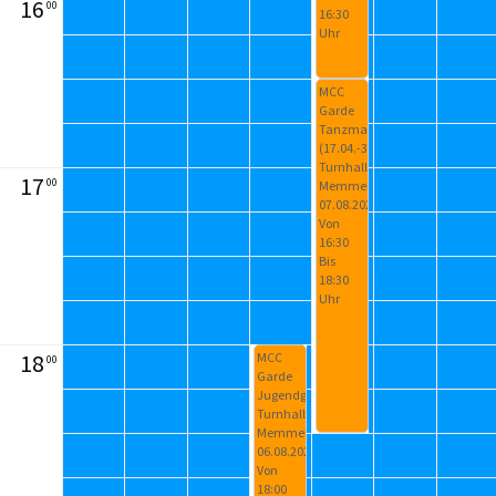
16
00
16:30
Uhr
MCC
Garde
Tanzmariechen
(17.04.-31.10.26)
Turnhalle
17
00
Memmelsdorf
07.08.2026
Von
16:30
Bis
18:30
Uhr
18
MCC
00
Garde
Jugendgarde
Turnhalle
Memmelsdorf
06.08.2026
Von
18:00