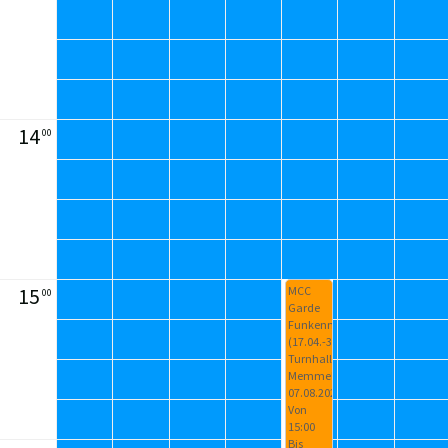
14
00
15
MCC
00
Garde
Funkenmariechen
(17.04.-31.10.26)
Turnhalle
Memmelsdorf
07.08.2026
Von
15:00
Bis