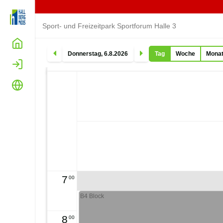
Sport- und Freizeitpark Sportforum Halle 3
Home
Tag
Woche
Mona
Donnerstag
,
6
.
8
.
2026
Login
Sprache
7
00
B4 Block
8
00