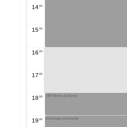
14
00
15
00
16
00
17
00
VfB Fitness & Dance
18
00
kravmaga.community
19
00