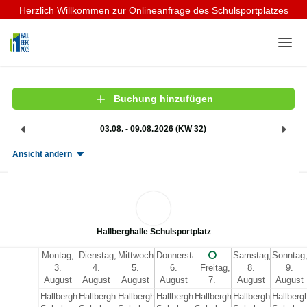
Herzlich Willkommen zur Onlineanfrage des Schulsportplatzes
Home
Login
Buchung hinzufügen
Sprache
03.08. - 09.08.2026 (KW 32)
Hilfe & Info
Ansicht ändern
Hallberghalle Schulsportplatz
Montag,
Dienstag,
Mittwoch,
Donnerstag,
Samstag,
Sonntag
3.
4.
5.
6.
Freitag,
8.
9.
August
August
August
August
7.
August
August
2026
2026
2026
2026
August
2026
2026
Hallberghalle
Hallberghalle
Hallberghalle
Hallberghalle
Hallberghalle
Hallberghalle
Hallbergh
2026