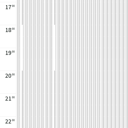
17
00
18
Gebucht
Gebucht
00
19
00
20
00
21
00
22
00