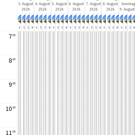
3. August
4. August
5. August
6. August
7. August
8. August
Sonntag
2026
2026
2026
2026
2026
2026
9. August
2026
Halle
Saal I
Saal II
Küche
Halle
Saal I
Saal II
Küche
Halle
Saal I
Saal II
Küche
Halle
Saal I
Saal II
Küche
Halle
Saal I
Saal II
Küche
Halle
Saal I
Saal II
Küche
Halle
Saal I
Saal II
7
Gebucht
Gebucht
Gebucht
Gebucht
Gebucht
Gebucht
Gebucht
Gebucht
Gebucht
Gebucht
Gebucht
Gebucht
Gebucht
Gebucht
Gebucht
Gebucht
Gebucht
Gebucht
Gebucht
Gebucht
Gebucht
Gebucht
Gebucht
Gebucht
Gebucht
Gebucht
Gebucht
Gebucht
Gebucht
Gebucht
Gebucht
Gebucht
Gebucht
Gebucht
Gebucht
Gebucht
Gebucht
Gebucht
Gebucht
Gebucht
Gebucht
Gebucht
Gebucht
Gebucht
Gebucht
Gebucht
Gebucht
Gebucht
Gebucht
Gebuch
Gebuc
Gebu
Geb
Ge
00
8
00
9
00
10
00
11
00