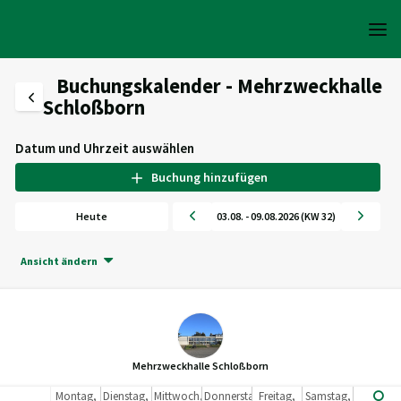
Buchungskalender - Mehrzweckhalle
Schloßborn
Datum und Uhrzeit auswählen
Buchung hinzufügen
Heute
03.08. - 09.08.2026 (KW 32)
Ansicht ändern
Mehrzweckhalle Schloßborn
Montag,
Dienstag,
Mittwoch,
Donnerstag,
Freitag,
Samstag,