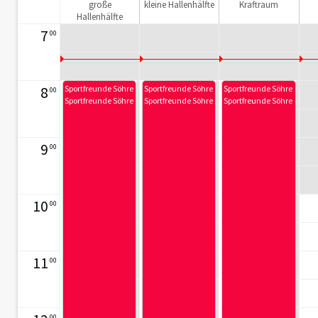
große
kleine Hallenhälfte
Kraftraum
Hallenhälfte
7
00
8
Sportfreunde Söhre
Sportfreunde Söhre
Sportfreunde Söhre
00
Sportfreunde Söhre
Sportfreunde Söhre
Sportfreunde Söhre
9
00
10
00
11
00
00