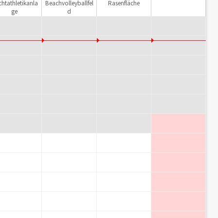
chtathletikanla
Beachvolleyballfel
Rasenfläche
ge
d