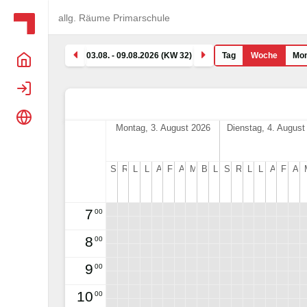
allg. Räume Primarschule
Tag
Woche
Mo
03.08. - 09.08.2026 (KW 32)
Home
Login
Sprache
Montag, 3. August 2026
Dienstag, 4. August
Sitzungszimmer 407 Stäpfli
Religionszimmer 305 Stäpfli
Lernatelier 303 Stäpfli
Lehrerzimmer 205 Stäpfli
Aula Stäpfli U105
Förderzimmer 24 Bünt
Aula Bünt E3
Musikzimmer E5 Bünt
Bastelraum K2 Bünt
Lehrerzimmer 17 Bünt
Sitzungszimmer 407 Stäpfli
Religionszimmer 305 Stäpfli
Lernatelier 303 Stäpfli
Lehrerzimmer 205 Stäpfli
Aula Stäpfli U105
Förderzimmer 24 Bünt
Aula Bünt E
7
00
8
00
9
00
10
00